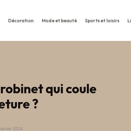
Décoration
Mode et beauté
Sports et loisirs
L
obinet qui coule
eture ?
janvier 2024