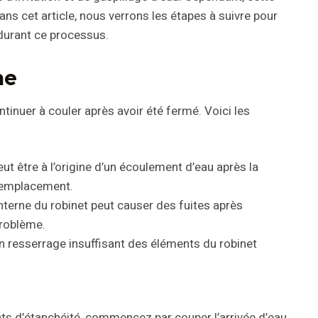
Dans cet article, nous verrons les étapes à suivre pour
t durant ce processus.
me
ntinuer à couler après avoir été fermé. Voici les
ut être à l’origine d’un écoulement d’eau après la
 remplacement.
nterne du robinet peut causer des fuites après
problème.
n resserrage insuffisant des éléments du robinet
oints d’étanchéité, commencez par couper l’arrivée d’eau