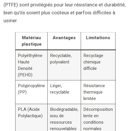
(PTFE) sont privilégiés pour leur résistance et durabilité,
bien qu’ils soient plus coûteux et parfois difficiles à
usiner.
Matériau
Avantages
Limitations
Appli
plastique
ty
Polyéthylène
Recyclable,
Recyclage
Packag
Haute
polyvalent
chimique
pièces
Densité
difficile
automo
(PEHD)
Polypropylène
Léger,
Résistance
Usinag
(PP)
recyclable
thermique
plasti
limitée
industr
PLA (Acide
Biodégradable,
Décomposition
Produi
Polylactique)
issu de
lente en
jetable
ressources
conditions
protot
renouvelables
normales