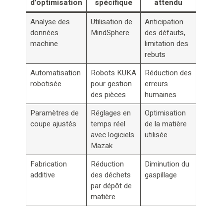
d’optimisation
spécifique
attendu
Analyse des
Utilisation de
Anticipation
données
MindSphere
des défauts,
machine
limitation des
rebuts
Automatisation
Robots KUKA
Réduction des
robotisée
pour gestion
erreurs
des pièces
humaines
Paramètres de
Réglages en
Optimisation
coupe ajustés
temps réel
de la matière
avec logiciels
utilisée
Mazak
Fabrication
Réduction
Diminution du
additive
des déchets
gaspillage
par dépôt de
matière