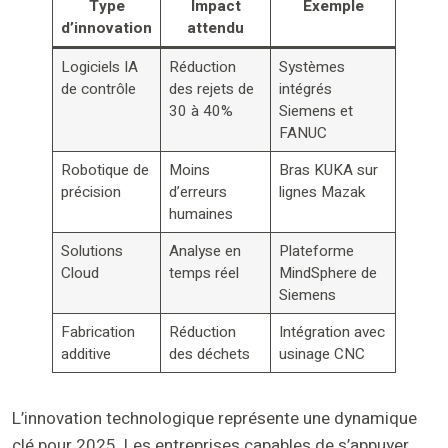
Type
Impact
Exemple
d’innovation
attendu
Logiciels IA
Réduction
Systèmes
de contrôle
des rejets de
intégrés
30 à 40%
Siemens et
FANUC
Robotique de
Moins
Bras KUKA sur
précision
d’erreurs
lignes Mazak
humaines
Solutions
Analyse en
Plateforme
Cloud
temps réel
MindSphere de
Siemens
Fabrication
Réduction
Intégration avec
additive
des déchets
usinage CNC
L’innovation technologique représente une dynamique
clé pour 2025. Les entreprises capables de s’appuyer