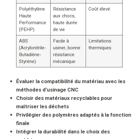
Polyéthylène
Résistance
Coût élevé
Applic
Haute
aux chocs,
industr
Performance
haute durée
exigea
(PEHP)
de vie
ABS
Facile à
Limitations
Pétrole
(Acrylonitrile-
usiner, bonne
thermiques
électro
Butadiène-
résistance
pièces
Styrène)
mécanique
mécan
Évaluer la compatibilité du matériau avec les
méthodes d’usinage CNC
Choisir des matériaux recyclables pour
maîtriser les déchets
Privilégier des polymères adaptés à la fonction
finale
Intégrer la durabilité dans le choix des